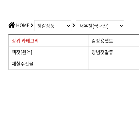
HOME
상위 카테고리
김장용셋트
액젓[원액]
양념젓갈류
제철수산물