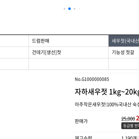
드럼판매
새우젓(국내산
건데기[생선]젓
기능성 젓갈
No.G1000000085
자하새우젓 1kg~20k
아주작은새우젓!100%국내산 
2
25,000
판매가
등급별 판
재고수량
1,190개