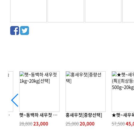
★20kg★토굴숙성새우젓
햇~동백하 새우젓 1kg~20kg[선택]
홍새우젓[중량선택]
000
28,800
23,000
25,000
20,000
57,500
45,