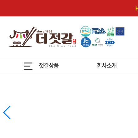
젓갈상품
회사소개