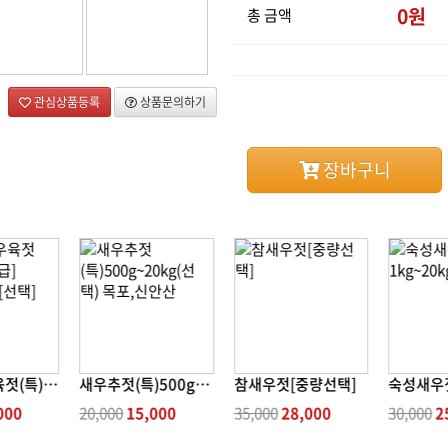
0
원
총 금액
관심상품등록
상품문의하기
장바구니
★햇~새우육젓(특)[최상등급] 500g~20kg[선택]
새우추젓(특)500g~20kg(선택) 목포,신안산
참새우젓[중량선택]
000
20,000
15,000
35,000
28,000
30,000
2