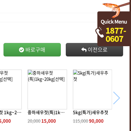
바로구매
이전으로
숙성새우젓 1kg~20kg[선택]
중하새우젓(특)1kg~20kg[선택]
5kg(특가)새우추젓
5,000
20,000
15,000
115,000
90,000