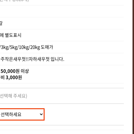
갈
에 별도표시
/3kg/5kg/10kg/20kg 도매가
아주작은새우젓!!자하새우젓 입니다.
송
50,000
원 이상
송비
3,000
원
 선택해 주세요)