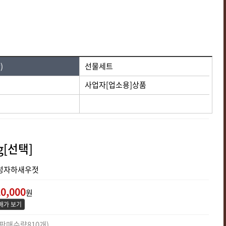
)
선물세트
사업자[업소용]상품
g[선택]
숙성자하새우젓
0,000
원
매가 보기
(판매수량810개)