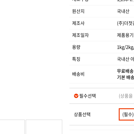
원산지
국내산
제조사
(주)더젓
제조일자
제품용기
용량
1kg/2kg
특징
국내산 
무료배
배송비
기본 배
필수선택
(상품을
상품선택