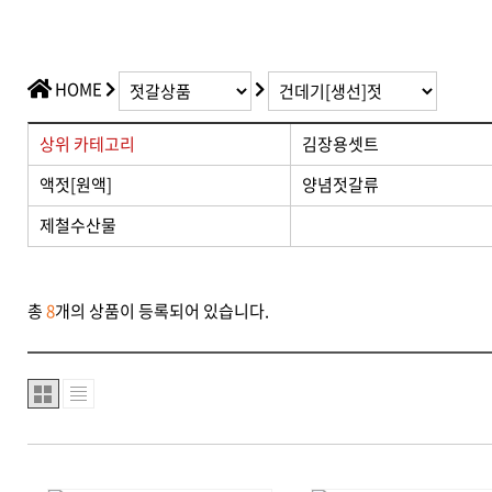
HOME
상위 카테고리
김장용셋트
액젓[원액]
양념젓갈류
제철수산물
총
8
개의 상품이 등록되어 있습니다.