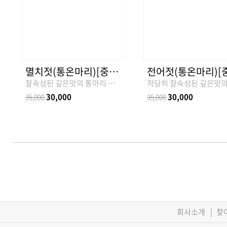
멸치젓(통온마리)[중량선택]
잘숙성된 깊은맛의 통마리 멸치젓!
30,000
30,000
35,000
35,000
회사소개
|
찾