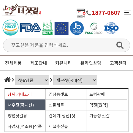
전체제품
제조안내
커뮤니티
온라인상담
고객센터
상위 카테고리
김장용셋트
드럼판매
새우젓(국내산)
선물세트
액젓[원액]
양념젓갈류
건데기[생선]젓
기능성 젓갈
사업자[업소용]상품
제철수산물