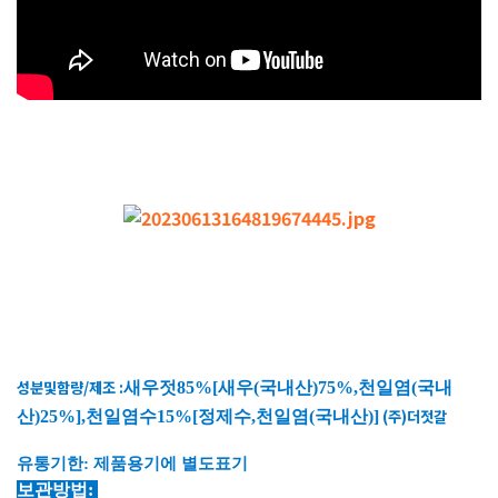
성분및함량/제조 :
새우젓
85%[
새우
(
국내산
)75%,
천일염
(
국내
(주)더젓갈
산
)25%],
천일염수
15%[
정제수
,
천일염
(
국내산
)]
유통기한
:
제품용기에 별도표기
보관방법: