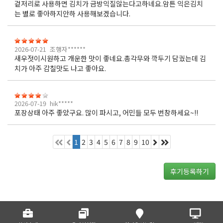
겉저리로 사용하면 김치가 금방익질않는다고하네요.암튼 익은김치
는 별로 좋아하지안하 사용해보겠습니다.
2026-07-21
조행자******
새우젓이시원하고 개운한 맛이 좋네요.총각무와 깍두기 담궜는데 김
치가 아주 감칠맛도 나고 좋아요.
2026-07-19
hik*****
포장상태 아주 좋았구요. 많이 파시고, 어민들 모두 번창하세요~!!
1
2
3
4
5
6
7
8
9
10
후기등록하기