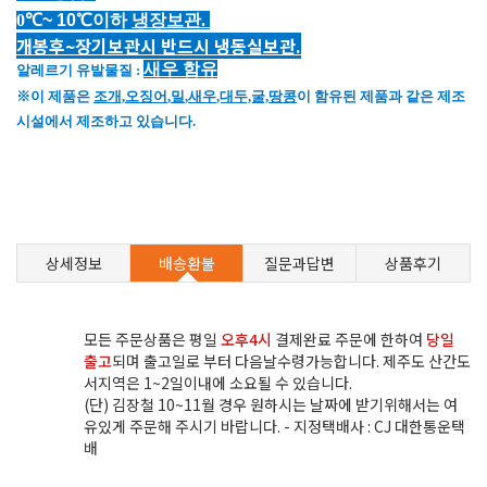
0
℃
~
10
℃이하
냉장보관.
개봉후~장기보관시 반드시 냉동실보관.
새우
함유
알레르기 유발물질 :
※
이 제품은
조개,
오징어
,
밀
,
새우
,대두,굴,
땅콩
이 함유된 제품과 같은 제조
시설에서 제조하고 있습니다
.
상세정보
배송환불
질문과답변
상품후기
모든 주문상품은 평일
오후4시
결제완료 주문에 한하여
당일
출고
되며 출고일로 부터 다음날수령가능합니다. 제주도 산간도
서지역은 1~2일이내에 소요될 수 있습니다.
(단) 김장철 10~11월 경우 원하시는 날짜에 받기위해서는 여
유있게 주문해 주시기 바랍니다. - 지정택배사 : CJ 대한통운택
배