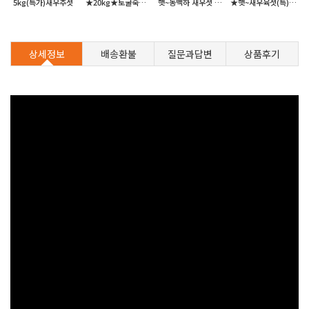
[프리미엄원액] 100%국내산
5kg(특가)새우추젓
★20kg★토굴숙성새우젓
햇~동백하 새우젓 1kg~20kg[선택]
★햇~새우육젓(특)[최상등급] 500g~20kg[선택]
상세정보
배송환불
질문과답변
상품후기