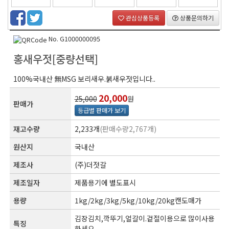
관심상품등록
상품문의하기
No. G1000000095
홍새우젓[중량선택]
100%국내산 無MSG 보리새우.붉새우젓입니다..
20,000
25,000
원
판매가
등급별 판매가 보기
재고수량
2,233개
(판매수량2,767개)
원산지
국내산
제조사
(주)더젓갈
제조일자
제품용기에 별도표시
용량
1kg/2kg/3kg/5kg/10kg/20kg캔도매가
김장김치,깍뚜기,얼갈이.겉절이용으로 많이사용
특징
하세요.