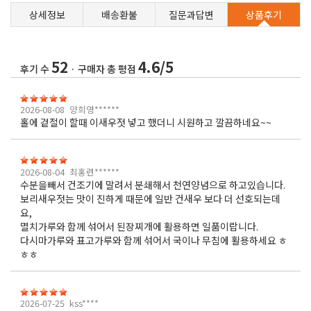
상세정보
배송환불
질문과답변
상품후기
52
4.6/5
후기 수
· 구매자 총 평점
2026-08-08
양희영******
홀에 겉절이 할때 이새우젓 넣고 했더니 시원하고 깔끔하네요~~
2026-08-04
최홍련******
수분을빼서 건조기에 말려서 분쇄해서 천연양념으로 하고있습니다.
보리새우젓는 맛이 진하게 때문에 일반 건새우 보다 더 선호되는데
요,
멸치가루와 함께 섞어서 된장찌개에 활용하면 일품이랍니다.
다시마가루와 표고가루와 함께 섞어서 국이나 무침에 활용하세요 ㅎ
ㅎㅎ
2026-07-25
kss****